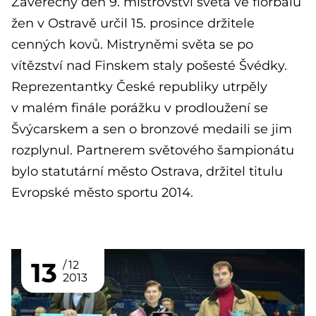
Závěrečný den 9. mistrovství světa ve florbalu
žen v Ostravě určil 15. prosince držitele
cenných kovů. Mistryněmi světa se po
vítězství nad Finskem staly pošesté Švédky.
Reprezentantky České republiky utrpěly
v malém finále porážku v prodloužení se
Švýcarskem a sen o bronzové medaili se jim
rozplynul. Partnerem světového šampionátu
bylo statutární město Ostrava, držitel titulu
Evropské město sportu 2014.
13
12
2013