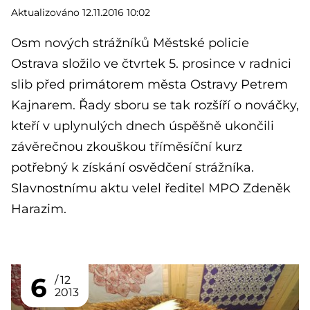
Aktualizováno 12.11.2016 10:02
Osm nových strážníků Městské policie
Ostrava složilo ve čtvrtek 5. prosince v radnici
slib před primátorem města Ostravy Petrem
Kajnarem. Řady sboru se tak rozšíří o nováčky,
kteří v uplynulých dnech úspěšně ukončili
závěrečnou zkouškou tříměsíční kurz
potřebný k získání osvědčení strážníka.
Slavnostnímu aktu velel ředitel MPO Zdeněk
Harazim.
6
12
2013