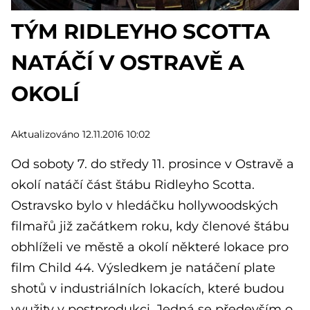
TÝM RIDLEYHO SCOTTA
NATÁČÍ V OSTRAVĚ A
OKOLÍ
Aktualizováno 12.11.2016 10:02
Od soboty 7. do středy 11. prosince v Ostravě a
okolí natáčí část štábu Ridleyho Scotta.
Ostravsko bylo v hledáčku hollywoodských
filmařů již začátkem roku, kdy členové štábu
obhlíželi ve městě a okolí některé lokace pro
film Child 44. Výsledkem je natáčení plate
shotů v industriálních lokacích, které budou
využity v postprodukci. Jedná se především o