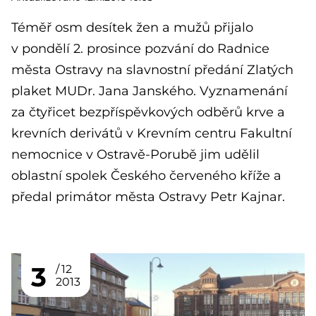
Téměř osm desítek žen a mužů přijalo
v pondělí 2. prosince pozvání do Radnice
města Ostravy na slavnostní předání Zlatých
plaket MUDr. Jana Janského. Vyznamenání
za čtyřicet bezpříspěvkových odběrů krve a
krevních derivátů v Krevním centru Fakultní
nemocnice v Ostravě-Porubě jim udělil
oblastní spolek Českého červeného kříže a
předal primátor města Ostravy Petr Kajnar.
3
12
2013