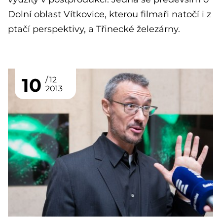
Dolní oblast Vítkovice, kterou filmaři natočí i z
ptačí perspektivy, a Třinecké železárny.
10
12
2013