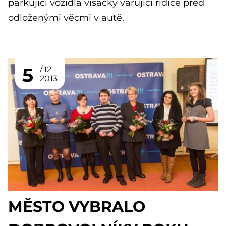
parkující vozidla visačky varující řidiče před
odloženými věcmi v autě.
5
12
2013
MĚSTO VYBRALO