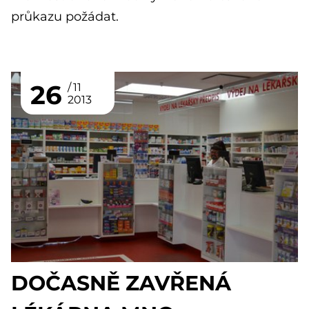
průkazu požádat.
26
11
2013
DOČASNĚ ZAVŘENÁ