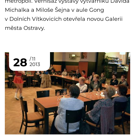
metropoli. Vernisáž výstavy výtvarníků Davida
Michalka a Miloše Šejna v aule Gong
v Dolních Vítkovicích otevřela novou Galerii
města Ostravy.
28
11
2013