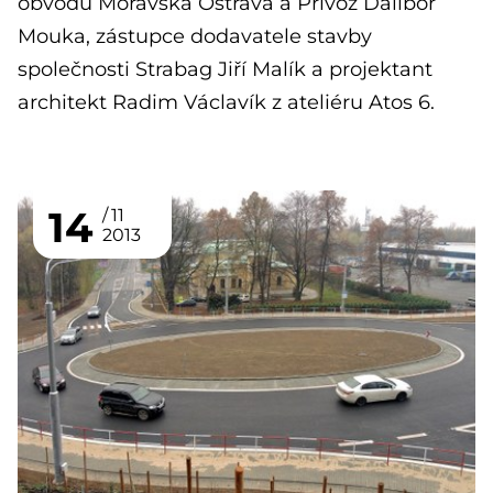
obvodu Moravská Ostrava a Přívoz Dalibor
Mouka, zástupce dodavatele stavby
společnosti Strabag Jiří Malík a projektant
architekt Radim Václavík z ateliéru Atos 6.
14
11
2013