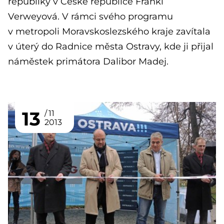
republiky v České republice Franki
Verweyová. V rámci svého programu
v metropoli Moravskoslezského kraje zavítala
v úterý do Radnice města Ostravy, kde ji přijal
náměstek primátora Dalibor Madej.
13
11
2013