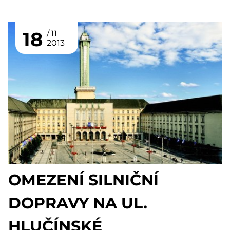
18
11
2013
OMEZENÍ SILNIČNÍ
DOPRAVY NA UL.
HLUČÍNSKÉ