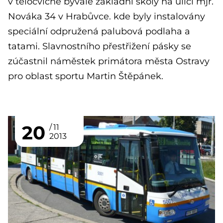
v tělocvičně bývalé základní školy na ulici mjr.
Nováka 34 v Hrabůvce. kde byly instalovány
speciální odpružená palubová podlaha a
tatami. Slavnostního přestřižení pásky se
zúčastnil náměstek primátora města Ostravy
pro oblast sportu Martin Štěpánek.
20
11
2013