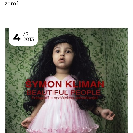
zemí.
4
7
2013