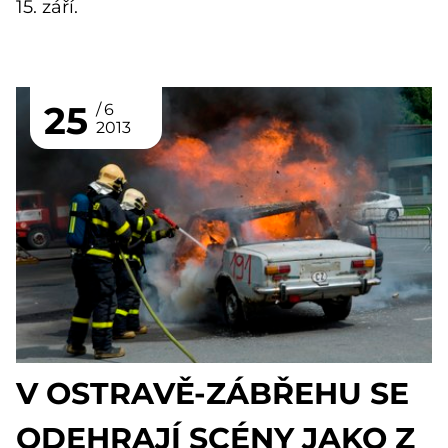
15. září.
25
6
2013
V OSTRAVĚ-ZÁBŘEHU SE
ODEHRAJÍ SCÉNY JAKO Z