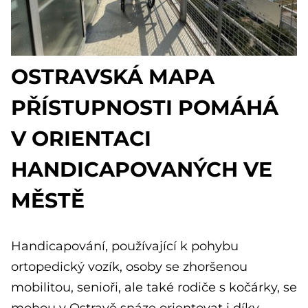
OSTRAVSKÁ MAPA
PŘÍSTUPNOSTI POMÁHÁ
V ORIENTACI
HANDICAPOVANÝCH VE
MĚSTĚ
Handicapování, používající k pohybu
ortopedický vozík, osoby se zhoršenou
mobilitou, senioři, ale také rodiče s kočárky, se
mohou v Ostravě snáze orientovat i díky