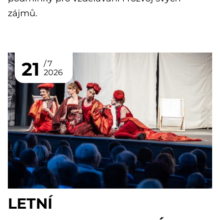
zájmů.
21
7
2026
LETNÍ