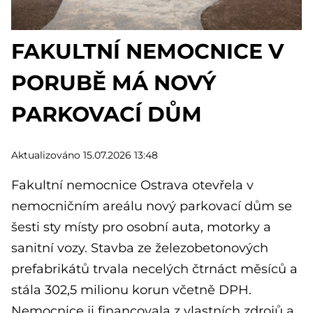
FAKULTNÍ NEMOCNICE V
PORUBĚ MÁ NOVÝ
PARKOVACÍ DŮM
Aktualizováno 15.07.2026 13:48
Fakultní nemocnice Ostrava otevřela v
nemocničním areálu nový parkovací dům se
šesti sty místy pro osobní auta, motorky a
sanitní vozy. Stavba ze železobetonových
prefabrikátů trvala necelých čtrnáct měsíců a
stála 302,5 milionu korun včetně DPH.
Nemocnice ji financovala z vlastních zdrojů a