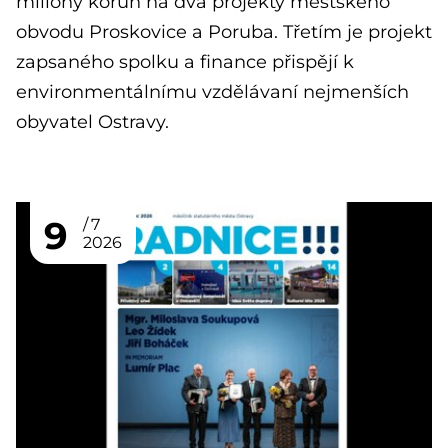
miliony korun na dva projekty městského
obvodu Proskovice a Poruba. Třetím je projekt
zapsaného spolku a finance přispějí k
environmentálnímu vzdělávaní nejmenších
obyvatel Ostravy.
9
7
2026