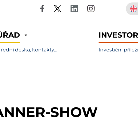
ÚŘAD
INVESTO
řední deska, kontakty...
Investiční přílež
ANNER-SHOW