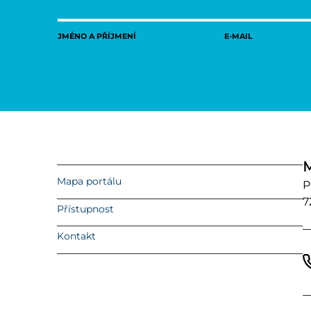
JMÉNO A PŘÍJMENÍ
E-MAIL
M
Mapa portálu
P
7
Přístupnost
Kontakt