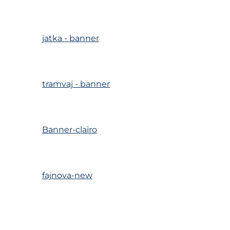
jatka - banner
tramvaj - banner
Banner-clairo
fajnova-new