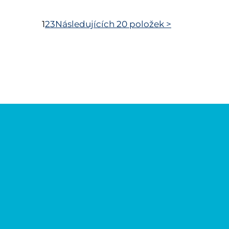
1
2
3
Následujících 20 položek
>