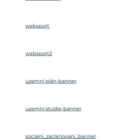
websport
websport2
uzemní plán-banner
uzemní studie-banner
socialni_zaclenovani_banner